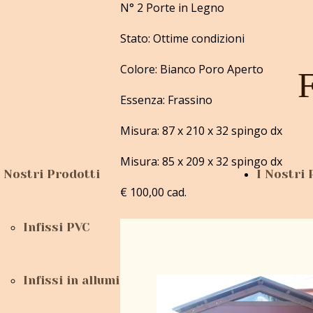
N° 2 Porte in Legno
Privacy Policy
Cookie Policy
Stato: Ottime condizioni
Colore: Bianco Poro Aperto
Essenza: Frassino
Misura: 87 x 210 x 32 spingo dx
Misura: 85 x 209 x 32 spingo dx
I Nostri Prodotti
I Nostri 
€ 100,00 cad.
Infissi PVC
Infissi in alluminio